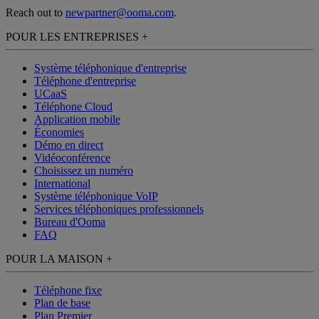
Reach out to
newpartner@ooma.com
.
POUR LES ENTREPRISES
+
Système téléphonique d'entreprise
Téléphone d'entreprise
UCaaS
Téléphone Cloud
Application mobile
Économies
Démo en direct
Vidéoconférence
Choisissez un numéro
International
Système téléphonique VoIP
Services téléphoniques professionnels
Bureau d'Ooma
FAQ
POUR LA MAISON
+
Téléphone fixe
Plan de base
Plan Premier