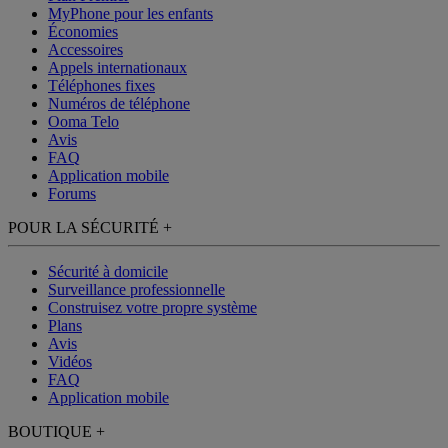
MyPhone
pour les enfants
Économies
Accessoires
Appels internationaux
Téléphones fixes
Numéros de téléphone
Ooma Telo
Avis
FAQ
Application mobile
Forums
POUR LA SÉCURITÉ
+
Sécurité à domicile
Surveillance professionnelle
Construisez votre propre système
Plans
Avis
Vidéos
FAQ
Application mobile
BOUTIQUE
+