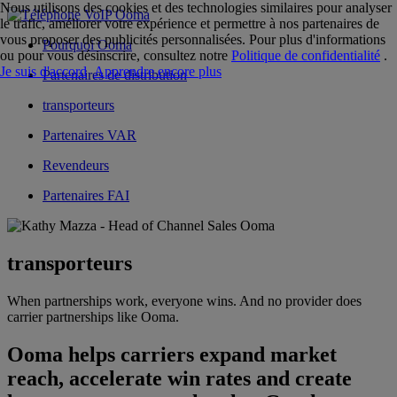
Nous utilisons des cookies et des technologies similaires pour analyser
le trafic, améliorer votre expérience et permettre à nos partenaires de
vous proposer des publicités personnalisées. Pour plus d'informations
Pourquoi Ooma
ou pour vous désinscrire, consultez notre
Politique de confidentialité
.
Je suis d'accord
Apprendre encore plus
Partenaires de distribution
transporteurs
Partenaires VAR
Revendeurs
Partenaires FAI
transporteurs
When partnerships work, everyone wins. And no provider does
carrier partnerships like Ooma.
Ooma helps carriers expand market
reach, accelerate win rates and create